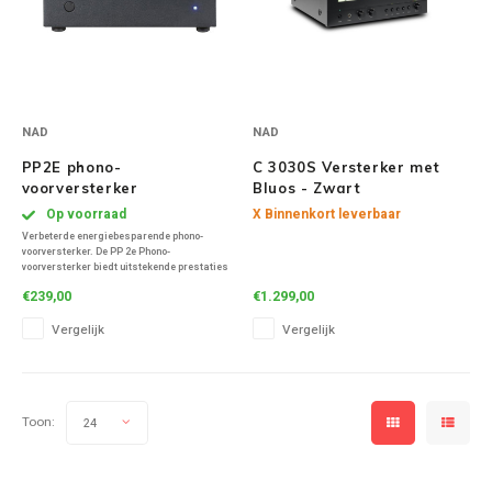
NAD
NAD
PP2E phono-
C 3030S Versterker met
voorversterker
Bluos - Zwart
Op voorraad
X Binnenkort leverbaar
Verbeterde energiebesparende phono-
voorversterker. De PP 2e Phono-
voorversterker biedt uitstekende prestaties
in een schoon en eenvoudig pakket voor een
€239,00
€1.299,00
zeer redelijke prijs.
Vergelijk
Vergelijk
Toon:
24