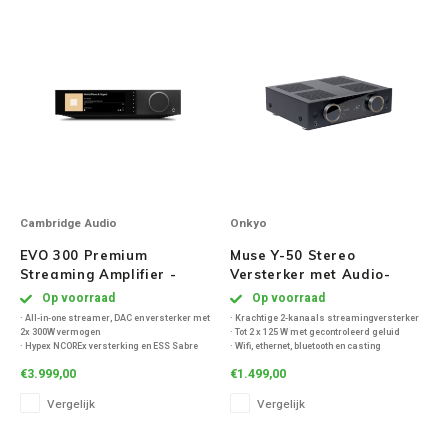
· Touchscreen en app-bediening
Speaker sets
NAD
Oehlbach
Onkyo
Pro-ject
Cambridge Audio
Onkyo
PSB speakers
EVO 300 Premium
Muse Y-50 Stereo
Streaming Amplifier -
Versterker met Audio-
Q Acoustics
Zwart
Streaming - Zwart
Op voorraad
Op voorraad
· All-in-one streamer, DAC en versterker met
· Krachtige 2-kanaals streamingversterker
2x 300W vermogen
· Tot 2 x 125 W met gecontroleerd geluid
QED kabels
· Hypex NCOREx versterking en ESS Sabre
· Wifi, ethernet, bluetooth en casting
DAC
· HDMI ARC en extra HDMI voor video
€3.999,00
€1.499,00
· HDMI eARC, AirPlay 2, Chromecast en Roon
· MM/MC phono voor platenspeler
Roberts Radio
Ready
· Room EQ en app-bediening
Vergelijk
Vergelijk
· MM-phono voor platenspelers
· 7,8" kleurendisplay en StreamMagic Gen 4
streamingplatform
REPEAT®