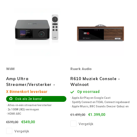
Inbouw speakers
Isotek
Speak
Satelliet Speakers
JBL
Subwo
Speaker accessoires
KEF
Hulpmiddel slechthorenden
Klipsch
Speakers voor platenspeler
Lithe Audio
WiiM
Ruark Audio
Speaker met microfoon
Magnat
Amp Ultra
R610 Muziek Console -
Streamer/Versterker -
Walnoot
Space Grey
PC speakers
Meze Audio
X Binnenkort leverbaar
Op voorraad
· Apple AirPlay en Google Cast
Ook als 2e kans!
· Spotify Connect en TIDAL Connect ingebouwd
· Alles-in-één streamer/versterker
Dolby Atmos speakers
Monitor Audio
· Apple Music, BBC Sounds Deezer Qobuz en
· 2x 100W (8Ω) vermogen
meer
· HDMI ARC
€1.399,00
€1.499,00
· Ondersteuning voor Hi-Res
· Optische en coax digitale ingangen
muziekbestanden tot 32-bit 384kHz
Vintage speakers
Marmitek
€549,00
€599,00
· Analoge RCA ingang
Vergelijk
· Internet-/DAB-/DAB+ en FM-tuners
· Subwoofer-uitgang met crossover
· HDMI ARC/eARC-aansluiting
Vergelijk
· 4 speakeruitgangen
· Wifi 6E en Bluetooth 5.3
Waterdichte Speakers
Mountson