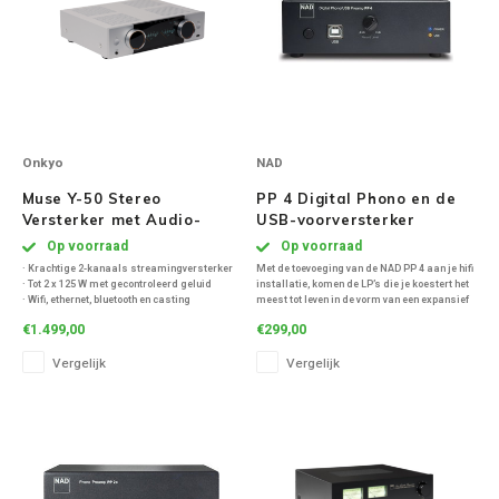
Onkyo
NAD
Muse Y-50 Stereo
PP 4 Digital Phono en de
Versterker met Audio-
USB-voorversterker
Streaming - Zilver
Op voorraad
Op voorraad
· Krachtige 2-kanaals streamingversterker
Met de toevoeging van de NAD PP 4 aan je hifi
· Tot 2 x 125 W met gecontroleerd geluid
installatie, komen de LP’s die je koestert het
· Wifi, ethernet, bluetooth en casting
meest tot leven in de vorm van een expansief
· HDMI ARC en extra HDMI voor video
en rijk geluid.
€1.499,00
€299,00
· MM/MC phono voor platenspeler
· Room EQ en app-bediening
Vergelijk
Vergelijk