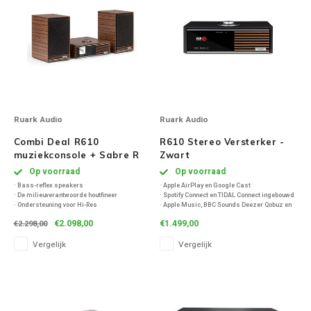
Victrola
WiiM
Wireworld
Ruark Audio
Ruark Audio
Combi Deal R610
R610 Stereo Versterker -
muziekconsole + Sabre R
Zwart
Speakers - Walnoot
Op voorraad
Op voorraad
· Bass-reflex speakers
· Apple AirPlay en Google Cast
· De milieuverantwoorde houtfineer
· Spotify Connect en TIDAL Connect ingebouwd
· Ondersteuning voor Hi-Res
· Apple Music, BBC Sounds Deezer Qobuz en
muziekbestanden tot 32-bit 384kHz
meer
€2.098,00
€1.499,00
€2.298,00
· HDMI ARC/eARC-aansluiting
· Ondersteuning voor Hi-Res
· Apple AirPlay en Google Cast
muziekbestanden tot 32-bit 384kHz
Vergelijk
Vergelijk
· Internet-/DAB-/DAB+ en FM-tuners
· HDMI ARC/eARC-aansluiting