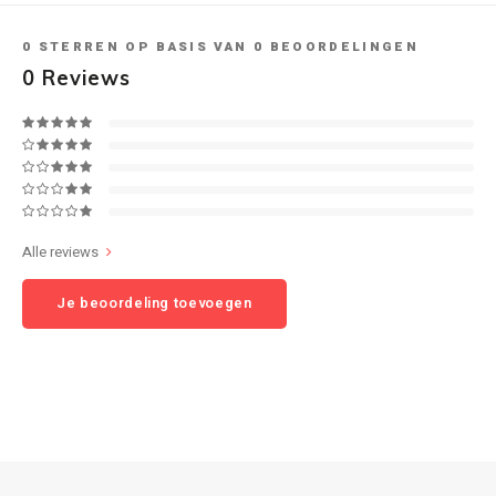
0
STERREN OP BASIS VAN
0
BEOORDELINGEN
Speaker sets
NAD
0
Reviews
Oehlbach
Onkyo
Pro-ject
Alle reviews
PSB speakers
Je beoordeling toevoegen
Q Acoustics
QED kabels
Roberts Radio
REPEAT®