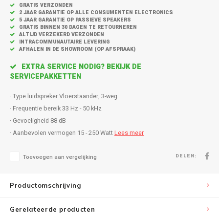
Inbouw speakers
Isotek
GRATIS VERZONDEN
2 JAAR GARANTIE OP ALLE CONSUMENTEN ELECTRONICS
5 JAAR GARANTIE OP PASSIEVE SPEAKERS
Speak
Satelliet Speakers
JBL
GRATIS BINNEN 30 DAGEN TE RETOURNEREN
ALTIJD VERZEKERD VERZONDEN
INTRACOMMUNAUTAIRE LEVERING
Subwo
AFHALEN IN DE SHOWROOM (OP AFSPRAAK)
Speaker accessoires
KEF
EXTRA SERVICE NODIG? BEKIJK DE
Hulpmiddel slechthorenden
Klipsch
SERVICEPAKKETTEN
· Type luidspreker Vloerstaander, 3-weg
Speakers voor platenspeler
Lithe Audio
· Frequentie bereik 33 Hz - 50 kHz
· Gevoeligheid 88 dB
Speaker met microfoon
Magnat
· Aanbevolen vermogen 15 - 250 Watt
Lees meer
PC speakers
Meze Audio
DELEN:
Toevoegen aan vergelijking
Dolby Atmos speakers
Monitor Audio
Productomschrijving
Vintage speakers
Marmitek
Gerelateerde producten
Waterdichte Speakers
Mountson