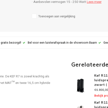
· Aanbevolen vermogen 15 - 250 Watt
Lees meer
Toevoegen aan vergelijking
 gratis bezorgd!
Bel voor een luisterafspraak in de showroom Baarn
Gee
Gerelateerd
Kef R11
ie. De KEF R7 is zowel krachtig als
luidspr
s met MAT™ en twee 16,5 cm hybride
zwart ( 
€6.800,0
Bekijk pr
Kef R11
luidspr