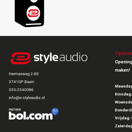
Openin
Opening
maken!
Hermesweg 2-B3
3741GP Baarn
Maandag
035-2340086
Dinsdag
info@e-styleaudio.nl
Woensda
Donderd
Vrijdag:
Zaterdag