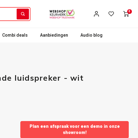
0
Combi deals
Aanbiedingen
Audio blog
de luidspreker - wit
Plan een afspraak voor een demo in onze
showroom!