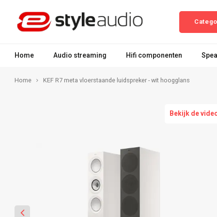
Catego
Home
Audio streaming
Hifi componenten
Spea
Home
KEF R7 meta vloerstaande luidspreker - wit hoogglans
Bekijk de vide