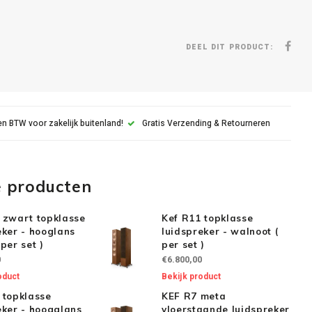
DEEL DIT PRODUCT:
n BTW voor zakelijk buitenland!
Gratis Verzending & Retourneren
e producten
 zwart topklasse
Kef R11 topklasse
eker - hooglans
luidspreker - walnoot (
per set )
per set )
0
€6.800,00
oduct
Bekijk product
 topklasse
KEF R7 meta
eker - hoogglans
vloerstaande luidspreker