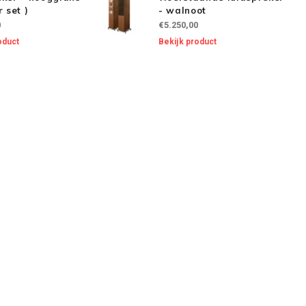
r set )
- walnoot
0
€5.250,00
oduct
Bekijk product