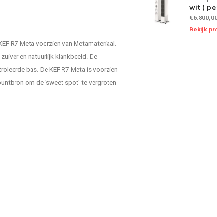
wit ( pe
€6.800,0
Bekijk pr
 KEF R7 Meta voorzien van Metamateriaal.
uiver en natuurlijk klankbeeld. De
troleerde bas. De KEF R7 Meta is voorzien
 puntbron om de 'sweet spot' te vergroten