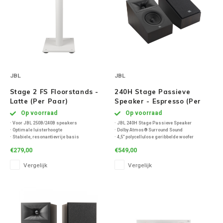
Volumio
Victrola
WiiM
JBL
JBL
Wireworld
Stage 2 FS Floorstands -
240H Stage Passieve
Latte (Per Paar)
Speaker - Espresso (Per
Paar)
Op voorraad
Op voorraad
· Voor JBL 250B/240B speakers
· JBL 240H Stage Passieve Speaker
· Optimale luisterhoogte
· Dolby Atmos® Surround Sound
· Stabiele, resonantievrije basis
· 4,5" polycellulose geribbelde woofer
· Stijlvolle espresso afwerking
· 1" geanodiseerde aluminium tweeter
€279,00
€549,00
· Geïntegreerd kabelbeheer
· HDIgolfgeleidertechnologie
· Ontworpen in Californië
· Ruimtevullend, gedetailleerd geluid
Vergelijk
Vergelijk
· Inhoud doos: 2 standaarden, sokkels,
· Verbluffende bassen en heldere hoge tone
schroeven, spikes, handleiding