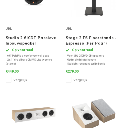
JBL
JBL
Studio 2 6ICDT Passieve
Stage 2 FS Floorstands -
Inbouwspeaker
Espresso (Per Paar)
Op voorraad
Op voorraad
· 6,5" PolyPlas woofer voor volle bas
· Voor JBL 250B/240B speakers
· 2 x 1" draaibare CMMD Lite tweeters
· Optimale luisterhoogte
(stereo)
· Stabiele, resonantievrije basis
· 3-standen HF-regeling (+/- 3 dB)
· Stijlvolle espresso afwerking
€449,00
€279,00
· 30 Hz – 20 kHz | 88 dB | 8 ohm
· Geïntegreerd kabelbeheer
· Stereo uit één speaker, snelle XL-2 montage
· Ontworpen in Californië
Vergelijk
Vergelijk
· Inhoud doos: 2 standaarden, sokkels,
schroeven, spikes, handleiding