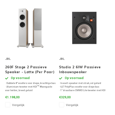
Inbouw speakers
Isotek
Speak
Satelliet Speakers
JBL
Subwo
Speaker accessoires
KEF
Hulpmiddel slechthorenden
Klipsch
Speakers voor platenspeler
JBL
JBL
Lithe Audio
Speaker met microfoon
260F Stage 2 Passieve
Studio 2 6IW Passieve
Magnat
Speaker - Latte (Per Paar)
Inbouwspeaker
PC speakers
Op voorraad
Op voorraad
· Dubbele 8" woofers voor diepe, krachtige bas
· In-wall speaker met strak, vol geluid
Meze Audio
· Aluminium tweeter met HDI™ Waveguide
· 6,5" PolyPlas woofer voor diepe bas
Dolby Atmos speakers
voor helder, breed geluid
· 1" draaibare CMMD Lite tweeter met HDI
· Dolby Atmos uitbreidingsoptie
waveguide
Monitor Audio
€1.198,00
€329,00
· Frequentiebereik van 33 Hz – 25 kHz
· 3-standen tweeterregeling
Vintage speakers
· Gevoeligheid: 91 dB, impedantie: 6 ohm
· 30 Hz – 20 kHz | 88 dB | 8 ohm
Vergelijk
Vergelijk
· Vermogen: 20–225 W
Marmitek
Waterdichte Speakers