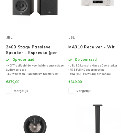
JBL
JBL
240B Stage Passieve
MA310 Receiver - Wit
Speaker - Espresso (per
paar)
Op voorraad
Op voorraad
· HDI™-golfgeleider voor heldere en precieze
· JBL 5.2-kanaals klasse D versterker
audioweergave
· 4K & Full HD ondersteuning
· 4,5” woofer en 1” aluminium tweeter voor
· 60W (8Ω), 100W (4Ω) per kanaal
dynamisch geluid
· HDMI 2.0, USB 2.0, optisch, coaxiaal, RCA,
€379,00
€349,00
· Ideaal voor stereo of surround in
ARC
thuisbioscoop
· Bluetooth 5.1
Vergelijk
Vergelijk
· Hoogwaardige componenten voor minimale
· Dolby Digital & DTS
vervorming
· Compact formaat, krachtig geluid