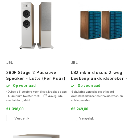
Mountson
Speaker sets
NAD
Oehlbach
Onkyo
JBL
JBL
Pro-ject
280F Stage 2 Passieve
L82 mk ii classic 2-weg
Speaker - Latte (Per Paar)
boekenplankluidspreker -
PSB speakers
Blauw (per paar)
Op voorraad
Op voorraad
· Dubbele 8" woofers voor diepe, krachtige bas
·Behuizing van echt gesatineerd
· Aluminium tweeter met HDI™ Waveguide
walnotenhoutfineer met zwarte voor- en
Q Acoustics
voor helder geluid
achterpanelen
· Breed frequentiebereik: 33 Hz – 25 kHz
·8-inch witte conus, pure pulp woofer met
€1.398,00
€2.249,00
· Hoge gevoeligheid van 91 dB
gegoten frame
QED kabels
· Basreflexbehuizing met dubbele poorten
·1-inch titanium dome-tweeter met
Vergelijk
Vergelijk
· 6 ohm impedantie
golfgeleider
·Basreflexontwerp met naar voren gerichte
poort
Roberts Radio