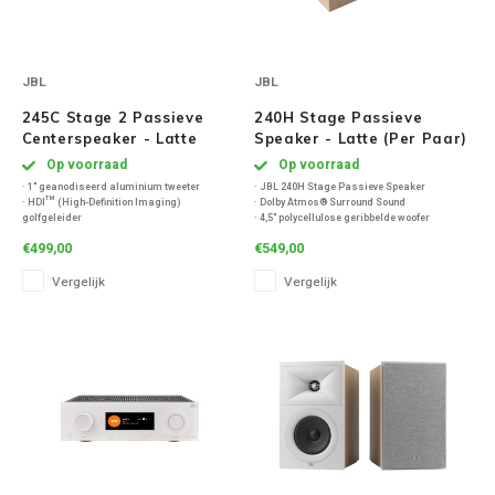
JBL
JBL
245C Stage 2 Passieve
240H Stage Passieve
Centerspeaker - Latte
Speaker - Latte (Per Paar)
Op voorraad
Op voorraad
· 1" geanodiseerd aluminium tweeter
· JBL 240H Stage Passieve Speaker
· HDI™ (High-Definition Imaging)
· Dolby Atmos® Surround Sound
golfgeleider
· 4,5" polycellulose geribbelde woofer
· 2,5-weg precisie crossover
· 1" geanodiseerde aluminium tweeter
€499,00
€549,00
· Frequentiebereik: 55 Hz – 25 kHz (±6 dB)
· HDIgolfgeleidertechnologie
· Gevoeligheid: 91 dB
· Ruimtevullend, gedetailleerd geluid
Vergelijk
Vergelijk
· Nominale impedantie: 6 ohm
· Verbluffende bassen en heldere hoge tone
· Aanbevolen versterkervermogen: 20 – 150 W