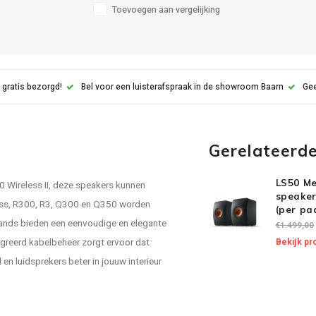
Toevoegen aan vergelijking
 gratis bezorgd!
Bel voor een luisterafspraak in de showroom Baarn
Gee
Gerelateerd
LS50 Me
 Wireless II, deze speakers kunnen
speaker
ess, R300, R3, Q300 en Q350 worden
(per pa
ands bieden een eenvoudige en elegante
€1.499,00
tegreerd kabelbeheer zorgt ervoor dat
Bekijk pr
n luidsprekers beter in jouuw interieur