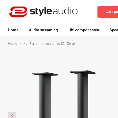
Catego
Home
Audio streaming
Hifi componenten
Spea
Home
Kef Performance stands S2 - Zwart