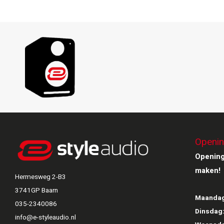
Openin
Opening
maken!
Hermesweg 2-B3
3741GP Baarn
Maandag
035-2340086
Dinsdag
info@e-styleaudio.nl