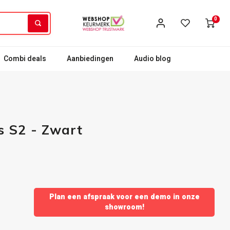
0
Combi deals
Aanbiedingen
Audio blog
s S2 - Zwart
Plan een afspraak voor een demo in onze
showroom!