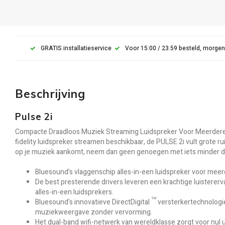
GRATIS installatieservice
Voor 15:00 / 23.59 besteld, morgen
Beschrijving
Pulse 2i
Compacte Draadloos Muziek Streaming Luidspreker Voor Meerdere
fidelity luidspreker streamen beschikbaar, de PULSE 2i vult grote ru
op je muziek aankomt, neem dan geen genoegen met iets minder dan
Bluesound's vlaggenschip alles-in-een luidspreker voor mee
De best presterende drivers leveren een krachtige luistererva
alles-in-een luidsprekers.
™
Bluesound's innovatieve DirectDigital
versterkertechnologie
muziekweergave zonder vervorming.
Het dual-band wifi-netwerk van wereldklasse zorgt voor nul ui