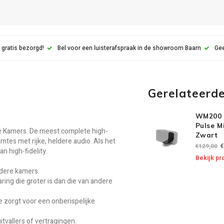
 gratis bezorgd!
Bel voor een luisterafspraak in de showroom Baarn
Gee
Gerelateerd
WM200 
Pulse Mi
 Kamers. De meest complete high-
Zwart
imtes met rijke, heldere audio. Als het
€
€129,00
 high-fidelity.
Bekijk pr
rdere kamers.
ring die groter is dan die van andere
 zorgt voor een onberispelijke
tvallers of vertragingen.