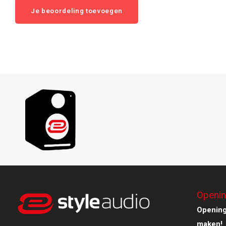
Je beoordeling toevoegen
Openin
Opening
maken!