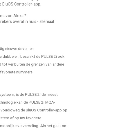
ve BluOS Controller-app.
.
Amazon Alexa *.
ekers overal in huis - allemaal
dig nieuwe driver- en
verdubbelen, beschikt de PULSE 2i ook
tot ver buiten de grenzen van andere
je favoriete nummers.
osysteem, is de PULSE 2i de meest
technologie kan de PULSE 2i MQA-
envoudigweg de BluOS Controller-app op
 stem af op uw favoriete
ersoonlijke verzameling. Als het gaat om