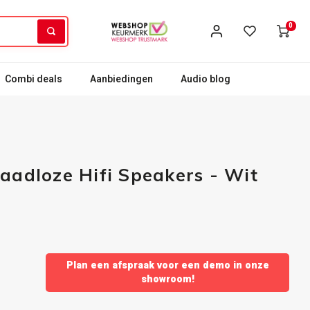
0
Combi deals
Aanbiedingen
Audio blog
raadloze Hifi Speakers - Wit
Plan een afspraak voor een demo in onze
showroom!