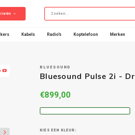
rieën
kers
Kabels
Radio's
Koptelefoon
Merken
BLUESOUND
o
Bluesound Pulse 2i - D
€899,00
KLEUR: