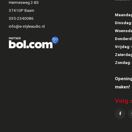
Hermesweg 2-B3
3741GP Baarn
Maandag
035-2340086
Dinsdag
info@e-styleaudio.nl
Woensda
Donderd
Vrijdag:
Zaterdag
Zondag:
Opening
maken!
Volg 