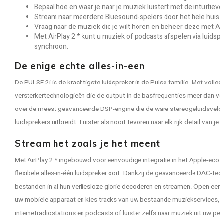
Bepaal hoe en waar je naar je muziek luistert met de intuïtie
Stream naar meerdere Bluesound-spelers door het hele huis
Vraag naar de muziek die je wilt horen en beheer deze met 
Met AirPlay 2 * kunt u muziek of podcasts afspelen via luidspr
synchroon.
De enige echte alles-in-een
De PULSE 2i is de krachtigste luidspreker in de Pulse-familie. Met volle
versterkertechnologieën die de output in de basfrequenties meer dan 
over de meest geavanceerde DSP-engine die de ware stereogeluidsveld 
luidsprekers uitbreidt. Luister als nooit tevoren naar elk rijk detail van 
Stream het zoals je het meent
Met AirPlay 2 * ingebouwd voor eenvoudige integratie in het Apple-ec
flexibele alles-in-één luidspreker ooit. Dankzij de geavanceerde DAC-
bestanden in al hun verliesloze glorie decoderen en streamen. Open e
uw mobiele apparaat en kies tracks van uw bestaande muziekservices,
internetradiostations en podcasts of luister zelfs naar muziek uit uw p