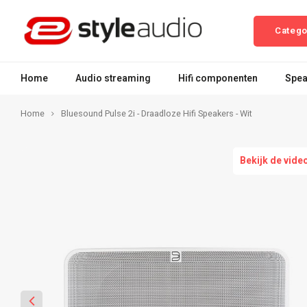
Catego
Home
Audio streaming
Hifi componenten
Spea
Home
Bluesound Pulse 2i - Draadloze Hifi Speakers - Wit
Bekijk de vide