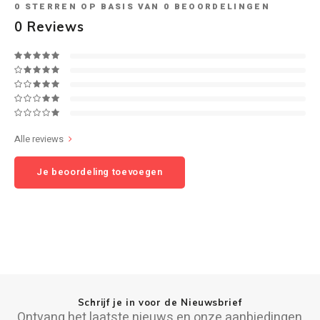
0
STERREN OP BASIS VAN
0
BEOORDELINGEN
0
Reviews
Speaker sets
NAD
Oehlbach
Onkyo
Alle reviews
Pro-ject
Je beoordeling toevoegen
PSB speakers
Q Acoustics
QED kabels
Roberts Radio
Schrijf je in voor de Nieuwsbrief
REPEAT®
Ontvang het laatste nieuws en onze aanbiedingen