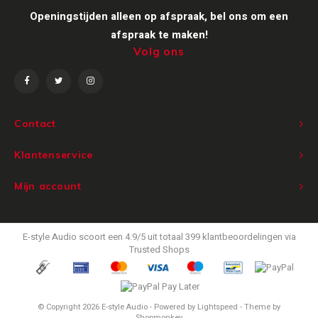
Openingstijden alleen op afspraak, bel ons om een
Victrola
afspraak te maken!
Volg ons
WiiM
Wireworld
Contact
Klantenservice
Mijn account
E-style Audio
scoort een
4.9
/
5
uit totaal
399
klantbeoordelingen via
Trusted Shops
© Copyright 2026 E-style Audio - Powered by
Lightspeed
- Theme by
Shopmonkey