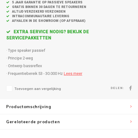
Inbouw speakers
Isotek
5 JAAR GARANTIE OP PASSIEVE SPEAKERS
GRATIS BINNEN 30 DAGEN TE RETOURNEREN
ALTIJD VERZEKERD VERZONDEN
Speak
INTRACOMMUNAUTAIRE LEVERING
Satelliet Speakers
JBL
AFHALEN IN DE SHOWROOM (OP AFSPRAAK)
Subwo
EXTRA SERVICE NODIG? BEKIJK DE
Speaker accessoires
KEF
SERVICEPAKKETTEN
Hulpmiddel slechthorenden
Klipsch
· Type speaker passief
· Principe 2-weg
Speakers voor platenspeler
Lithe Audio
· Ontwerp bassreflex
· Frequentiebereik 53 - 30.000 Hz
Lees meer
Speaker met microfoon
Magnat
DELEN:
Toevoegen aan vergelijking
PC speakers
Meze Audio
Productomschrijving
Dolby Atmos speakers
Monitor Audio
Gerelateerde producten
Vintage speakers
Marmitek
Waterdichte Speakers
Mountson