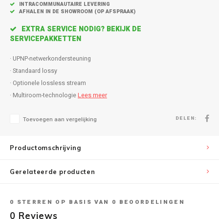
Inbouw speakers
Isotek
INTRACOMMUNAUTAIRE LEVERING
AFHALEN IN DE SHOWROOM (OP AFSPRAAK)
Speak
Satelliet Speakers
JBL
EXTRA SERVICE NODIG? BEKIJK DE
SERVICEPAKKETTEN
Subwo
Speaker accessoires
KEF
· UPNP-netwerkondersteuning
· Standaard lossy
Hulpmiddel slechthorenden
Klipsch
· Optionele lossless stream
· Multiroom-technologie
Lees meer
Speakers voor platenspeler
Lithe Audio
DELEN:
Toevoegen aan vergelijking
Speaker met microfoon
Magnat
PC speakers
Meze Audio
Productomschrijving
Dolby Atmos speakers
Monitor Audio
Gerelateerde producten
Vintage speakers
Marmitek
0
STERREN OP BASIS VAN
0
BEOORDELINGEN
0
Reviews
Waterdichte Speakers
Mountson