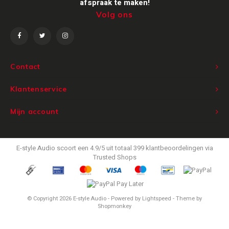
afspraak te maken!
Volg ons
Victrola
WiiM
Contact
Wireworld
Klantenservice
Mijn account
E-style Audio
scoort een
4.9
/
5
uit totaal
399
klantbeoordelingen via
Trusted Shops
© Copyright 2026 E-style Audio - Powered by
Lightspeed
- Theme by
Shopmonkey