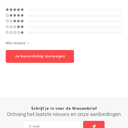
Speaker sets
NAD
Oehlbach
Onkyo
Alle reviews
Pro-ject
Je beoordeling toevoegen
PSB speakers
Q Acoustics
QED kabels
Schrijf je in voor de Nieuwsbrief
Roberts Radio
Ontvang het laatste nieuws en onze aanbiedingen
REPEAT®