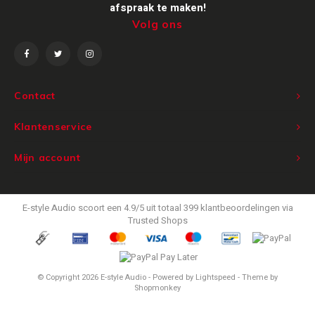
afspraak te maken!
Volg ons
Contact
Klantenservice
Mijn account
E-style Audio
scoort een
4.9
/
5
uit totaal
399
klantbeoordelingen via
Trusted Shops
© Copyright 2026 E-style Audio - Powered by
Lightspeed
- Theme by
Shopmonkey