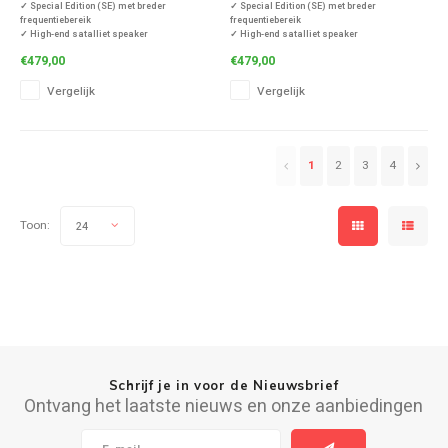
)
✓ Special Edition (SE) met breder
✓ Special Edition (SE) met breder
frequentiebereik
frequentiebereik
✓ High-end satalliet speaker
✓ High-end satalliet speaker
✓ Diep, vol en helder geluid
✓ Diep, vol en helder geluid
€479,00
€479,00
✓ Frequentiebereik van 80Hz tot 22Khz
✓ Frequentiebereik van 80Hz tot 22Khz
✓ Inclusief tablestand
✓ Inclusief tablestand
Vergelijk
Vergelijk
✓ Produceert een levendig, kristalhelder 3D-
✓ Produceert een levendig, kristalhelder 3D-
geluid
geluid
✓ Met Optimised Pulse Techn
✓ Met Optimised Pulse Techn
1
2
3
4
Toon:
24
Schrijf je in voor de Nieuwsbrief
Ontvang het laatste nieuws en onze aanbiedingen