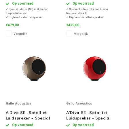
Edition - Hoogglans Zwart
Edition -Blauw( Per Stuk )
Op voorraad
Op voorraad
( Per Stuk )
✓ Special Edition (SE) met breder
✓ Special Edition (SE) met breder
frequentiebereik
frequentiebereik
✓ High-end satalliet speaker
✓ High-end satalliet speaker
✓ Diep, vol en helder geluid
✓ Diep, vol en helder geluid
€479,00
€479,00
✓ Frequentiebereik van 80Hz tot 22Khz
✓ Frequentiebereik van 80Hz tot 22Khz
✓ Inclusief tablestand
✓ Inclusief tablestand
Vergelijk
Vergelijk
✓ Produceert een levendig, kristalhelder 3D-
✓ Produceert een levendig, kristalhelder 3D-
geluid
geluid
✓ Met Optimised Pulse Techn
✓ Met Optimised Pulse Techn
Gallo Acoustics
Gallo Acoustics
A’Diva SE -Satalliet
A’Diva SE -Satalliet
Luidspreker - Special
Luidspreker - Special
Edition - Bronze ( Per Stuk
Edition - Rood ( Per Stuk )
Op voorraad
Op voorraad