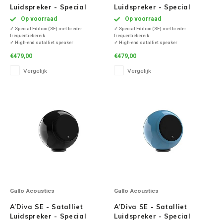
Luidspreker - Special
Luidspreker - Special
Edition - Grijs ( Per Stuk )
Edition - Hoogglans Wit (
Op voorraad
Op voorraad
Per Stuk )
✓ Special Edition (SE) met breder
✓ Special Edition (SE) met breder
frequentiebereik
frequentiebereik
✓ High-end satalliet speaker
✓ High-end satalliet speaker
✓ Diep, vol en helder geluid
✓ Diep, vol en helder geluid
€479,00
€479,00
✓ Frequentiebereik van 80Hz tot 22Khz
✓ Frequentiebereik van 80Hz tot 22Khz
✓ Inclusief tablestand
✓ Inclusief tablestand
Vergelijk
Vergelijk
✓ Produceert een levendig, kristalhelder 3D-
✓ Produceert een levendig, kristalhelder 3D-
geluid
geluid
✓ Met Optimised Pulse Techn
✓ Met Optimised Pulse Techn
Gallo Acoustics
Gallo Acoustics
A’Diva SE - Satalliet
A’Diva SE - Satalliet
Luidspreker - Special
Luidspreker - Special