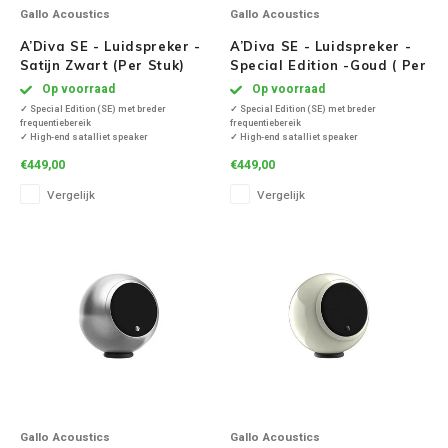
Gallo Acoustics
Gallo Acoustics
A’Diva SE - Luidspreker -
A’Diva SE - Luidspreker -
Satijn Zwart (Per Stuk)
Special Edition -Goud ( Per
Stuk )
Op voorraad
Op voorraad
✓ Special Edition (SE) met breder
✓ Special Edition (SE) met breder
frequentiebereik
frequentiebereik
✓ High-end satalliet speaker
✓ High-end satalliet speaker
✓ Diep, vol en helder geluid
✓ Diep, vol en helder geluid
€449,00
€449,00
✓ Frequentiebereik van 80Hz tot 22Khz
✓ Frequentiebereik van 80Hz tot 22Khz
✓ Inclusief tablestand
✓ Inclusief tablestand
Vergelijk
Vergelijk
✓ Produceert een levendig, kristalhelder 3D-
✓ Produceert een levendig, kristalhelder 3D-
geluid
geluid
✓ Met Optimised Pulse Techn
✓ Met Optimised Pulse Techn
Gallo Acoustics
Gallo Acoustics