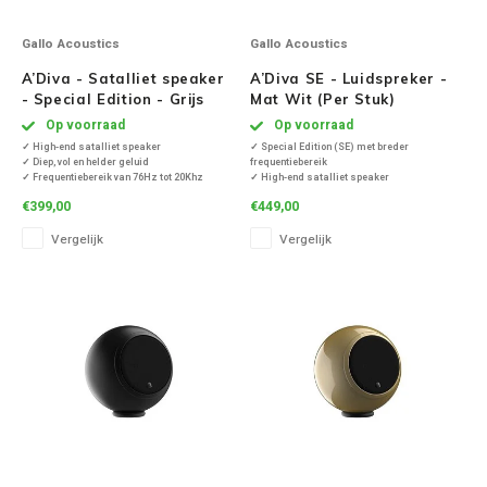
Gallo Acoustics
Gallo Acoustics
A’Diva - Satalliet speaker
A’Diva SE - Luidspreker -
- Special Edition - Grijs
Mat Wit (Per Stuk)
(Per Stuk)
Op voorraad
Op voorraad
✓ High-end satalliet speaker
✓ Special Edition (SE) met breder
✓ Diep, vol en helder geluid
frequentiebereik
✓ Frequentiebereik van 76Hz tot 20Khz
✓ High-end satalliet speaker
✓ Inclusief tablestand
✓ Diep, vol en helder geluid
€399,00
€449,00
✓ Produceert een levendig, kristalhelder 3D-
✓ Frequentiebereik van 80Hz tot 22Khz
geluid
✓ Inclusief tablestand
Vergelijk
Vergelijk
✓ Met Optimised Pulse Technology (OPT)
✓ Produceert een levendig, kristalhelder 3D-
✓ Mooi compact design van Anthony Gallo
geluid
✓ Met Optimised Pulse Techn