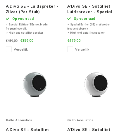
A’Diva SE - Luidspreker -
A’Diva SE - Satalliet
Zilver (Per Stuk)
Luidspreker - Special
Edition - Crème ( Per Stuk
Op voorraad
Op voorraad
)
✓ Special Edition (SE) met breder
✓ Special Edition (SE) met breder
frequentiebereik
frequentiebereik
✓ High-end satalliet speaker
✓ High-end satalliet speaker
✓ Diep, vol en helder geluid
✓ Diep, vol en helder geluid
€359,00
€479,00
€459,00
✓ Frequentiebereik van 80Hz tot 22Khz
✓ Frequentiebereik van 80Hz tot 22Khz
✓ Inclusief tablestand
✓ Inclusief tablestand
Vergelijk
Vergelijk
✓ Produceert een levendig, kristalhelder 3D-
✓ Produceert een levendig, kristalhelder 3D-
geluid
geluid
✓ Met Optimised Pulse Techn
✓ Met Optimised Pulse Techn
Gallo Acoustics
Gallo Acoustics
A’Diva SE - Satalliet
A’Diva SE - Satalliet