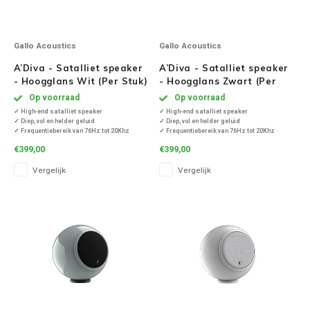
Gallo Acoustics
Gallo Acoustics
A’Diva - Satalliet speaker
A’Diva - Satalliet speaker
- Hoogglans Wit (Per Stuk)
- Hoogglans Zwart (Per
Stuk)
Op voorraad
Op voorraad
✓ High-end satalliet speaker
✓ High-end satalliet speaker
✓ Diep, vol en helder geluid
✓ Diep, vol en helder geluid
✓ Frequentiebereik van 76Hz tot 20Khz
✓ Frequentiebereik van 76Hz tot 20Khz
✓ Inclusief tablestand
✓ Inclusief tablestand
€399,00
€399,00
✓ Produceert een levendig, kristalhelder 3D-
✓ Produceert een levendig, kristalhelder 3D-
geluid
geluid
Vergelijk
Vergelijk
✓ Met Optimised Pulse Technology (OPT)
✓ Met Optimised Pulse Technology (OPT)
✓ Mooi compact design van Anthony Gallo
✓ Mooi compact design van Anthony Gallo